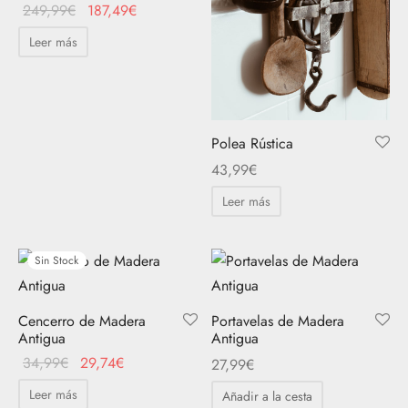
El precio
El
249,99
€
187,49
€
original
precio
Leer más
era:
actual
249,99€.
es:
187,49€.
Polea Rústica
43,99
€
Leer más
Sin Stock
Cencerro de Madera
Portavelas de Madera
Antigua
Antigua
El
El
34,99
€
29,74
€
27,99
€
precio
precio
Leer más
Añadir a la cesta
original
actual