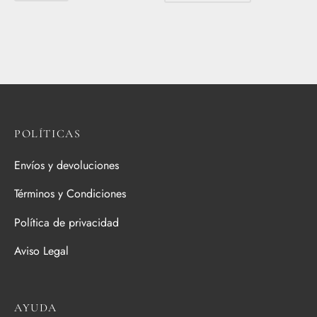
era:
es:
34,99€.
29,74€.
POLÍTICAS
Envíos y devoluciones
Términos y Condiciones
Política de privacidad
Aviso Legal
AYUDA