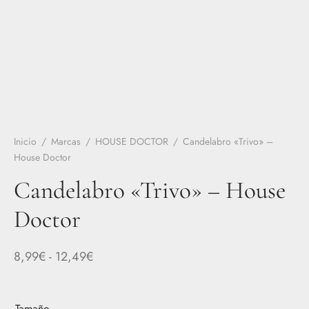
Inicio
/
Marcas
/
HOUSE DOCTOR
/
Candelabro «Trivo» –
House Doctor
Candelabro «Trivo» – House
Doctor
Rango
8,99
€
-
12,49
€
de
precios:
Tamaño