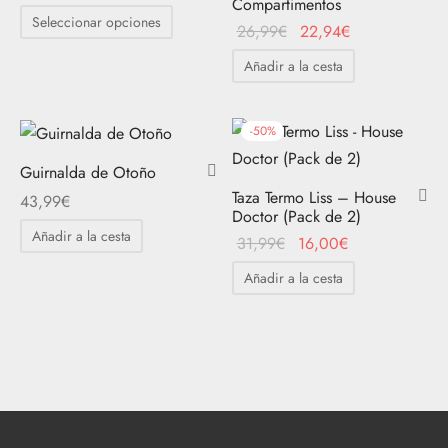
Compartimentos
precio
precio
Este
Seleccionar opciones
El
El
26,99
€
22,94
€
original
actual
producto
precio
precio
era:
es:
tiene
Añadir a la cesta
original
actual
6,99€.
5,24€.
múltiples
era:
es:
variantes.
26,99€.
22,94€.
-
50
%
Las
Guirnalda de Otoño
opciones
Taza Termo Liss – House
43,99
€
se
Doctor (Pack de 2)
pueden
Añadir a la cesta
El
El
31,99
€
16,00
€
elegir
precio
precio
Añadir a la cesta
en
original
actual
la
era:
es:
página
31,99€.
16,00€.
de
producto