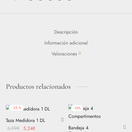
Descripción
Información adicional
0
Valoraciones
Productos relacionados
-
25
%
-
15
%
Taza Medidora 1 DL
Bandeja 4
El
El
6,99
€
5,24
€