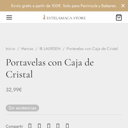
Envío gratis a partir de 100€. Solo para Península y Baleares.
Inicio
/
Marcas
/
IB LAURSEN
/
Portavelas con Caja de Cristal
Portavelas con Caja de
Cristal
32,99
€
Sin existencias
Compartir