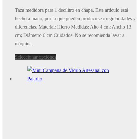
precio
precio
Taza medidora para 1 decilitro en chapa. Este artículo está
original
actual
hecho a mano, por lo que pueden producirse irregularidades y
era:
es:
diferencias. Material: Hierro Medidas: Alto 4 cm; Ancho 13
6,99€.
5,24€.
cm; Diámetro 6 cm Cuidados: No se recomienda lavar a
máquina.
Este
Seleccionar opciones
producto
tiene
múltiples
variantes.
Las
opciones
se
pueden
elegir