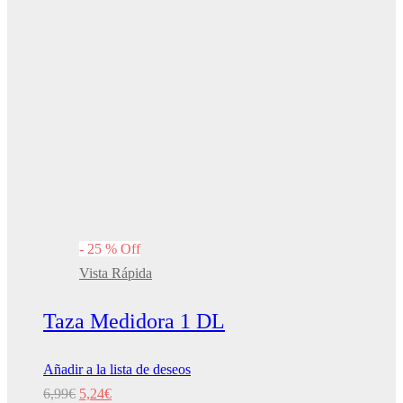
-
25
%
Off
Vista Rápida
Taza Medidora 1 DL
Añadir a la lista de deseos
El
El
6,99
€
5,24
€