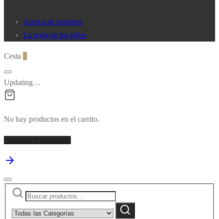
Acerca de nosotros
La regla de las piñas
Cesta
0
Updating…
No hay productos en el carrito.
Continúa Comprando
Buscar
Narrow
por:
by
Buscar