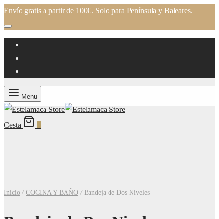
Envío gratis a partir de 100€. Solo para Península y Baleares.
Menu
Cesta
0
Inicio
/
COCINA Y BAÑO
/
Bandeja de Dos Niveles