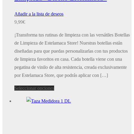
Añadir a la lista de deseos
9,99
€
¡Transforma tus rutinas de limpieza con las versátiles Botellas
de Limpieza de Estelamaca Store! Nuestras botellas están
diseñadas para que puedas personalizarlas con tus productos
de limpieza favoritos en casa. Cada botella viene con una
pegatina de vinilo de alta resistencia, creada exclusivamente
por Estelamaca Store, que podrás aplicar con […]
Este
Seleccionar opciones
producto
tiene
múltiples
variantes.
Las