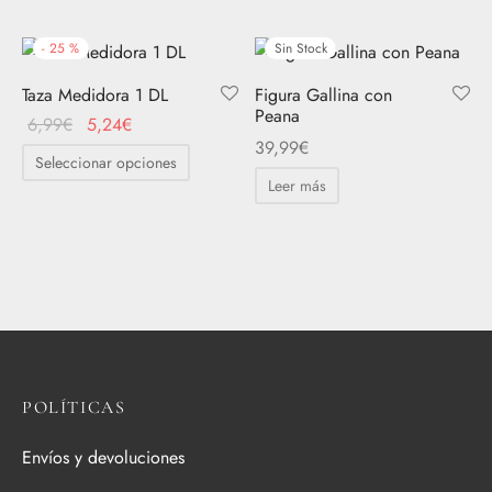
-
25
%
Sin Stock
Taza Medidora 1 DL
Figura Gallina con
Peana
El
El
6,99
€
5,24
€
39,99
€
precio
precio
Este
Seleccionar opciones
original
actual
producto
Leer más
era:
es:
tiene
6,99€.
5,24€.
múltiples
variantes.
Las
opciones
se
pueden
POLÍTICAS
elegir
en
Envíos y devoluciones
la