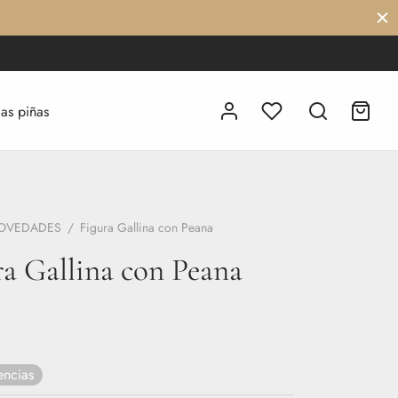
las piñas
OVEDADES
/
Figura Gallina con Peana
ra Gallina con Peana
encias