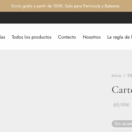
Envío gratis a partir de 100€. Solo para Península y Baleares.
ías
Todos los productos
Contacto
Nosotros
La regla de 
Inicio
/
D
Cart
59,99
€
Sin exist