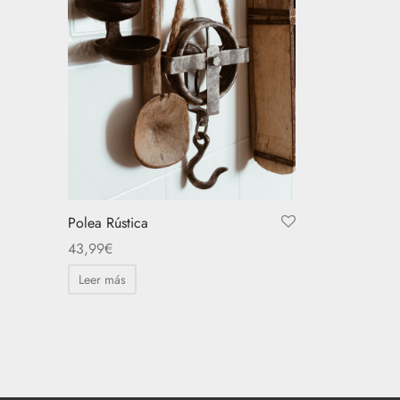
o
s
.
s
Polea Rústica
43,99
€
Leer más
o