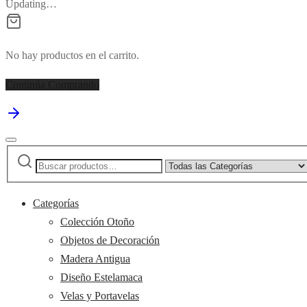
Updating…
No hay productos en el carrito.
Continúa Comprando
Buscar
Narrow
por:
by
category:
Categorías
Colección Otoño
Objetos de Decoración
Madera Antigua
Diseño Estelamaca
Velas y Portavelas