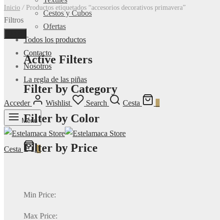
Inicio
/
Productos etiquetados “accesorios decorativos primavera”
Cestos y Cubos
Filtros
Ofertas
Done
Todos los productos
Contacto
Active Filters
Nosotros
La regla de las piñas
Filter by Category
Acceder
Wishlist
Search
Cesta
0
Filter by Color
Menu
Filter by Price
Cesta
0
Min Price:
Max Price: