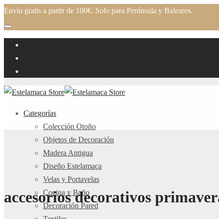
Envío gratis a partir de 100€. Solo para Península y Baleares.
Categorías
Colección Otoño
Objetos de Decoración
Madera Antigua
Diseño Estelamaca
Velas y Portavelas
Cocina y Baño
accesorios decorativos primaver
Decoración Pared
Textiles