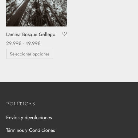
Lámina Bosque Gallego
Rango
29,99
€
-
49,99
€
de
Este
Seleccionar opciones
precios:
producto
desde
tiene
29,99€
múltiples
hasta
variantes.
49,99€
Las
opciones
POLÍTICAS
se
pueden
Envíos y devoluciones
elegir
Términos y Condiciones
en