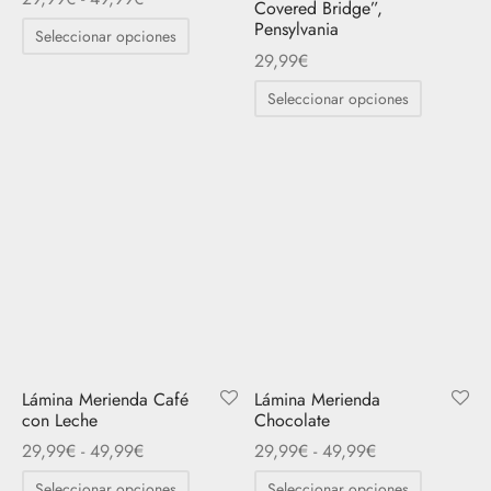
Covered Bridge”,
página
de
de
Este
Pensylvania
Seleccionar opciones
de
producto
precios:
producto
29,99
€
producto
desde
tiene
Este
Seleccionar opciones
29,99€
múltiples
producto
hasta
variantes.
tiene
49,99€
Las
múltiples
opciones
variantes.
se
Las
pueden
opciones
elegir
se
en
pueden
la
elegir
página
en
Lámina Merienda Café
Lámina Merienda
de
la
con Leche
Chocolate
producto
página
Rango
Rango
29,99
€
-
49,99
€
29,99
€
-
49,99
€
de
de
de
Este
Este
Seleccionar opciones
Seleccionar opciones