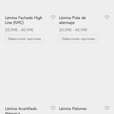
pueden
elegir
elegir
en
en
la
Lámina Fachada High
Lámina Pista de
la
Line (NYC)
aterrizaje
página
página
Rango
Rango
29,99
€
-
49,99
€
29,99
€
-
49,99
€
de
de
de
de
Este
Este
producto
Seleccionar opciones
Seleccionar opciones
producto
precios:
precios:
producto
producto
desde
desde
tiene
tiene
29,99€
29,99€
múltiples
múltiples
hasta
hasta
variantes.
variantes.
49,99€
49,99€
Las
Las
opciones
opciones
se
se
pueden
pueden
elegir
elegir
en
en
Lámina Acantilado
Lámina Palomas
la
la
Menorca