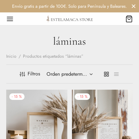
Envío gratis a partir de 100€. Solo para Península y Baleares.
láminas
Inicio
/
Productos etiquetados “láminas”
Filtros
-
15
%
-
15
%