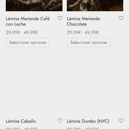
en
de
la
producto
página
Lámina Merienda Café
Lámina Merienda
con Leche
Chocolate
de
Rango
Rango
producto
29,99
€
-
49,99
€
29,99
€
-
49,99
€
de
de
Este
Este
Seleccionar opciones
Seleccionar opciones
precios:
precios:
producto
producto
desde
desde
tiene
tiene
29,99€
29,99€
múltiples
múltiples
hasta
hasta
variantes.
variantes.
49,99€
49,99€
Las
Las
opciones
opciones
se
se
pueden
pueden
elegir
elegir
en
en
Lámina Caballo
Lámina Dumbo (NYC)
la
la
Rango
Rango