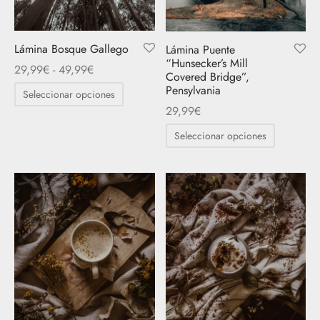
en
la
la
página
página
de
Lámina Bosque Gallego
Lámina Puente
de
“Hunsecker’s Mill
Rango
producto
29,99
€
-
49,99
€
Covered Bridge”,
producto
de
Este
Pensylvania
Seleccionar opciones
precios:
producto
29,99
€
desde
tiene
Este
Seleccionar opciones
29,99€
múltiples
producto
hasta
variantes.
tiene
49,99€
Las
múltiples
opciones
variantes.
se
Las
pueden
opciones
elegir
se
en
pueden
la
elegir
página