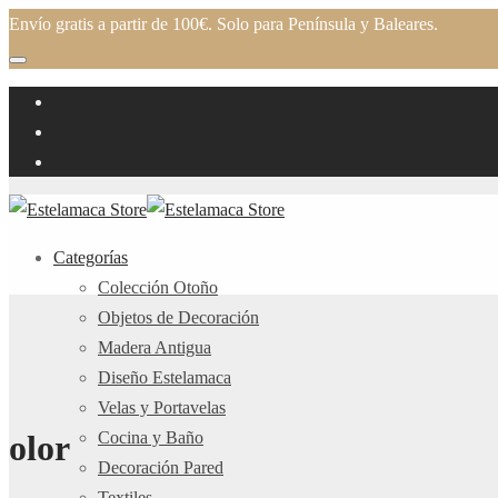
Envío gratis a partir de 100€. Solo para Península y Baleares.
Categorías
Colección Otoño
Objetos de Decoración
Madera Antigua
Diseño Estelamaca
Velas y Portavelas
Cocina y Baño
olor
Decoración Pared
Textiles