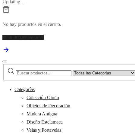
Updating…
No hay productos en el carrito.
Continúa Comprando
Buscar
Narrow
por:
by
category:
Categorías
Colección Otoño
Objetos de Decoración
Madera Antigua
Diseño Estelamaca
Velas y Portavelas