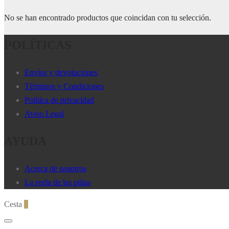
No se han encontrado productos que coincidan con tu selección.
POLÍTICAS
Envíos y devoluciones
Términos y Condiciones
Política de privacidad
Aviso Legal
AYUDA
Acerca de nosotros
La regla de las piñas
Cesta
0