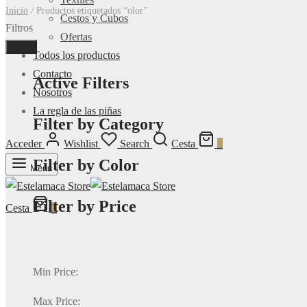
Inicio
/
Productos etiquetados “olor”
Cestos y Cubos
Filtros
Ofertas
Done
Todos los productos
Contacto
Active Filters
Nosotros
La regla de las piñas
Filter by Category
Acceder
Wishlist
Search
Cesta
0
Filter by Color
Menu
Filter by Price
Cesta
0
Min Price:
Max Price: