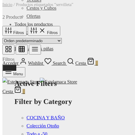
Inicio
/
Productos etiquetados “servilleta”
Cestos y Cubos
Ofertas
2 Products
Todos los productos
Contacto
Filtros
Filtros
Nosotros
La regla de las piñas
Filtros
Acceder
Wishlist
Search
Cesta
0
Done
Menu
Active Filters
Cesta
0
Filter by Category
COCINA Y BAÑO
Colección Otoño
Todo a -50