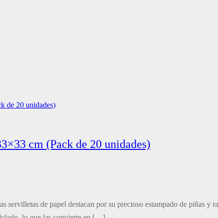
 33×33 cm (Pack de 20 unidades)
tas servilletas de papel destacan por su precioso estampado de piñas y 
iclado, lo que las convierte en […]