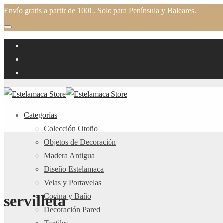
Envío gratis a partir de 100€. Solo para Península y Baleares.
Categorías
Colección Otoño
Objetos de Decoración
Madera Antigua
Diseño Estelamaca
Velas y Portavelas
Cocina y Baño
servilleta
Decoración Pared
Textiles