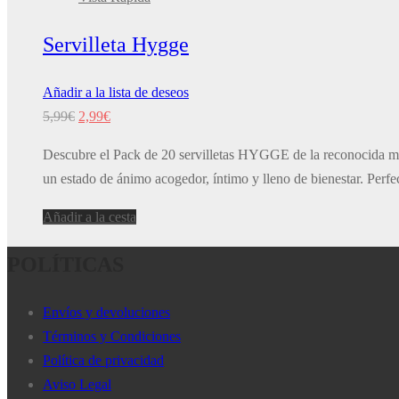
Servilleta Hygge
Añadir a la lista de deseos
El
El
5,99
€
2,99
€
precio
precio
Descubre el Pack de 20 servilletas HYGGE de la reconocida mar
original
actual
un estado de ánimo acogedor, íntimo y lleno de bienestar. Perfe
era:
es:
5,99€.
2,99€.
Añadir a la cesta
POLÍTICAS
Envíos y devoluciones
Términos y Condiciones
Política de privacidad
Aviso Legal