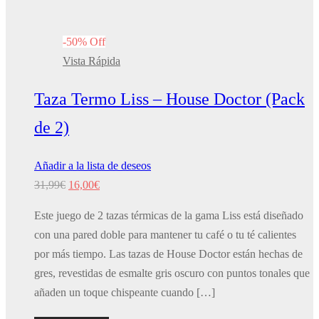
-
50
%
Off
Vista Rápida
Taza Termo Liss – House Doctor (Pack
de 2)
Añadir a la lista de deseos
El
El
31,99
€
16,00
€
precio
precio
Este juego de 2 tazas térmicas de la gama Liss está diseñado
original
actual
con una pared doble para mantener tu café o tu té calientes
era:
es:
por más tiempo. Las tazas de House Doctor están hechas de
31,99€.
16,00€.
gres, revestidas de esmalte gris oscuro con puntos tonales que
añaden un toque chispeante cuando […]