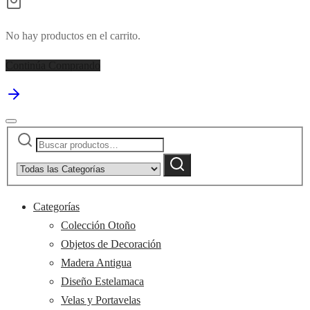
No hay productos en el carrito.
Continúa Comprando
Buscar
Narrow
por:
by
Buscar
category:
Categorías
Colección Otoño
Objetos de Decoración
Madera Antigua
Diseño Estelamaca
Velas y Portavelas