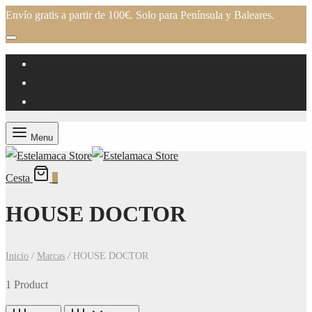
Envío gratis a partir de 100€. Solo para Península y Baleares.
Menu
Cesta
0
HOUSE DOCTOR
Inicio
/
Marcas
/
HOUSE DOCTOR
1 Product