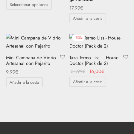
precio
precio
Este
Seleccionar opciones
17,99
€
original
actual
producto
era:
es:
tiene
Añadir a la cesta
6,99€.
5,24€.
múltiples
variantes.
-
50
%
Las
opciones
Mini Campana de Vidrio
Taza Termo Liss – House
se
Artesanal con Pajarito
Doctor (Pack de 2)
pueden
El
El
31,99
€
16,00
€
9,99
€
elegir
precio
precio
Añadir a la cesta
en
Añadir a la cesta
original
actual
la
era:
es:
página
31,99€.
16,00€.
de
producto