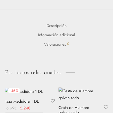
Descripción
Información adicional
0
Valoraciones
Productos relacionados
-
25
%
Taza Medidora 1 DL
Cesta de Alambre
El
El
6,99
€
5,24
€
galvanizado