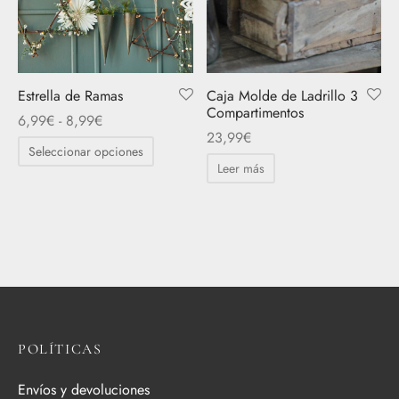
elegir
en
la
página
Estrella de Ramas
Caja Molde de Ladrillo 3
de
Compartimentos
Rango
6,99
€
-
8,99
€
producto
23,99
€
de
Este
Seleccionar opciones
precios:
producto
Leer más
desde
tiene
6,99€
múltiples
hasta
variantes.
8,99€
Las
opciones
se
pueden
POLÍTICAS
elegir
en
Envíos y devoluciones