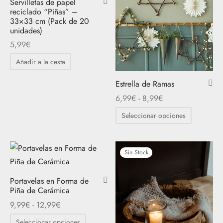
Servilletas de papel
reciclado “Piñas” –
33×33 cm (Pack de 20
unidades)
5,99
€
Añadir a la cesta
Estrella de Ramas
Rango
6,99
€
-
8,99
€
de
Este
Seleccionar opciones
precios:
producto
desde
tiene
6,99€
múltiples
Sin Stock
hasta
variantes.
8,99€
Las
Portavelas en Forma de
Piña de Cerámica
opciones
Rango
9,99
€
-
12,99
€
se
de
Este
pueden
Seleccionar opciones