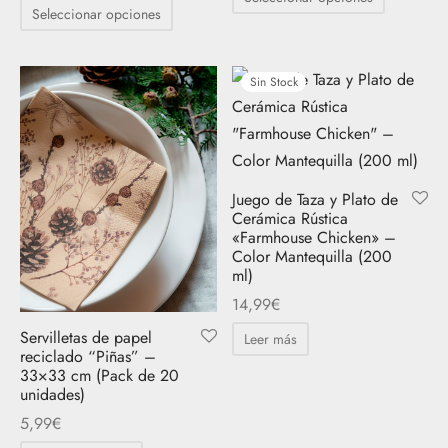
precio
precio
Este
precios:
producto
Seleccionar opciones
original
actual
producto
desde
tiene
era:
es:
tiene
9,99€
múltiples
34,99€.
29,74€.
Sin Stock
hasta
múltiples
variantes.
12,99€
variantes.
Las
Las
opciones
opciones
se
se
Juego de Taza y Plato de
pueden
Cerámica Rústica
pueden
elegir
«Farmhouse Chicken» –
elegir
Color Mantequilla (200
en
en
ml)
la
la
14,99
€
página
página
Servilletas de papel
de
Leer más
de
reciclado “Piñas” –
producto
33×33 cm (Pack de 20
producto
unidades)
5,99
€