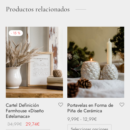
Productos relacionados
-
15
%
Cartel Definición
Portavelas en Forma de
Farmhouse «Diseño
Piña de Cerámica
Estelamaca»
Rango
9,99
€
-
12,99
€
El
El
34,99
€
29,74
€
de
Este
Seleccionar opciones