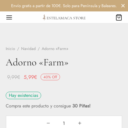
Envío gratis a partir de 100€. Solo para Península y Baleares.
Inicio
/
Navidad
/
Adorno «Farm»
Adorno «Farm»
El
El
9,99
€
5,99
€
40
%
Off
precio
precio
original
actual
Hay existencias
era:
es:
Compra este producto y consigue
30 Piñas!
9,99€.
5,99€.