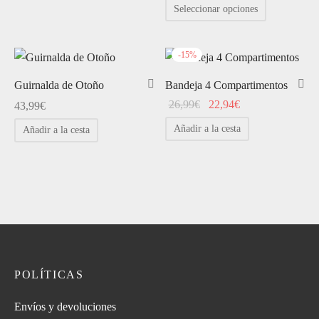
de
Este
Seleccionar opciones
precios:
producto
desde
tiene
24,99€
-
15
%
múltiples
hasta
variantes.
Guirnalda de Otoño
Bandeja 4 Compartimentos
39,99€
Las
El
El
26,99
€
22,94
€
43,99
€
opciones
precio
precio
Añadir a la cesta
Añadir a la cesta
se
original
actual
pueden
era:
es:
26,99€.
22,94€.
elegir
en
la
página
de
producto
POLÍTICAS
Envíos y devoluciones