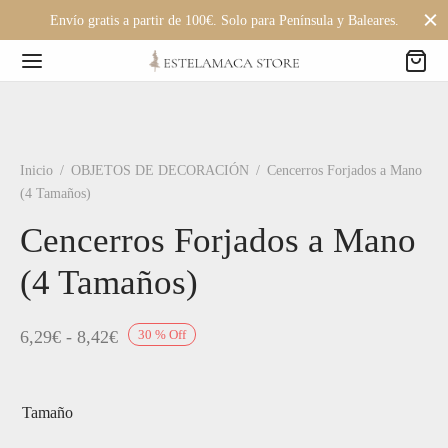
Envío gratis a partir de 100€. Solo para Península y Baleares.
Inicio
/
OBJETOS DE DECORACIÓN
/
Cencerros Forjados a Mano
(4 Tamaños)
Cencerros Forjados a Mano
(4 Tamaños)
Rango
6,29
€
-
8,42
€
30
%
Off
de
precios:
Tamaño
desde