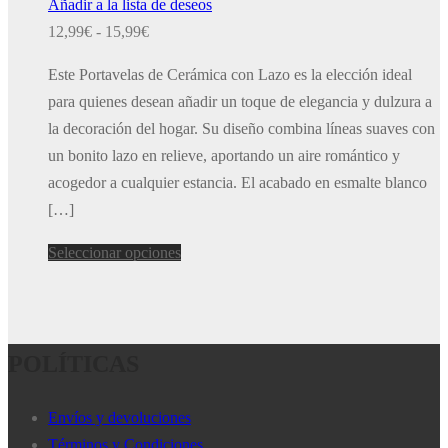
Añadir a la lista de deseos
Rango
12,99
€
-
15,99
€
de
Este Portavelas de Cerámica con Lazo es la elección ideal
precios:
para quienes desean añadir un toque de elegancia y dulzura a
desde
la decoración del hogar. Su diseño combina líneas suaves con
12,99€
un bonito lazo en relieve, aportando un aire romántico y
hasta
acogedor a cualquier estancia. El acabado en esmalte blanco
15,99€
[…]
Este
Seleccionar opciones
producto
tiene
múltiples
POLÍTICAS
variantes.
Las
opciones
Envíos y devoluciones
se
Términos y Condiciones