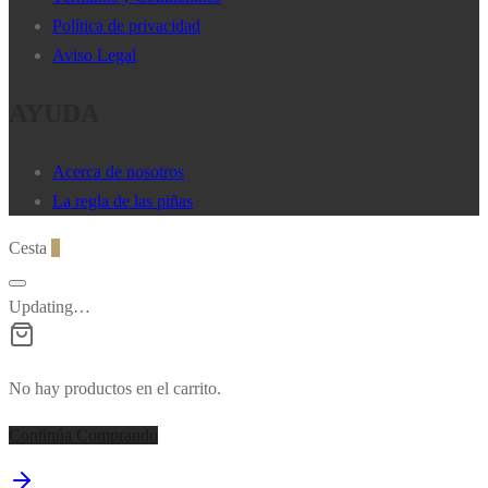
pueden
Política de privacidad
elegir
Aviso Legal
en
AYUDA
la
página
de
Acerca de nosotros
producto
La regla de las piñas
Cesta
0
Updating…
No hay productos en el carrito.
Continúa Comprando