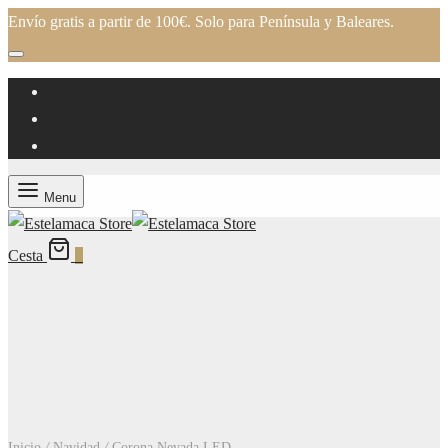
Envío gratis a partir de 100€. Solo para Península y Baleares.
Menu
Cesta
0
Inicio
/
Navidad
/
Corona Nevada LED