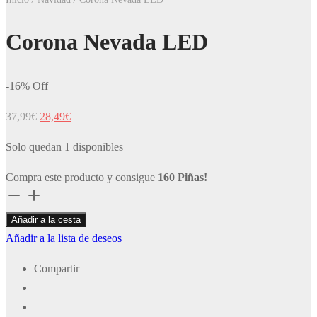
Corona Nevada LED
-
16
%
Off
El
El
37,99
€
28,49
€
precio
precio
Solo quedan 1 disponibles
original
actual
era:
es:
Compra este producto y consigue
160 Piñas!
37,99€.
28,49€.
Corona
Nevada
Añadir a la cesta
LED
Añadir a la lista de deseos
cantidad
Compartir