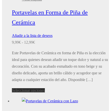
Portavelas en Forma de Piña de
Cerámica
Añadir a la lista de deseos
Rango
9,99
€
-
12,99
€
de
Este Portavelas de Cerámica en forma de Piña es la elección
precios:
ideal para quienes desean añadir un toque dulce y natural a su
desde
decoración. Con su acabado esmaltado en tono beige y su
9,99€
diseño delicado, aporta un brillo cálido y acogedor que se
hasta
adapta a cualquier estación del año. Disponible […]
12,99€
Este
Seleccionar opciones
producto
tiene
múltiples