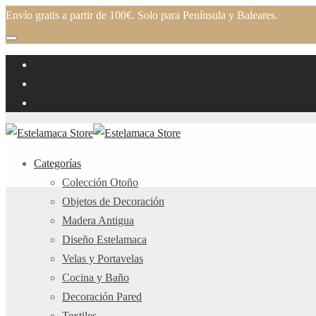
Envío gratis a partir de 100€. Solo para Península y Baleares.
Categorías
Colección Otoño
Objetos de Decoración
Madera Antigua
Diseño Estelamaca
Velas y Portavelas
Cocina y Baño
Decoración Pared
Textiles