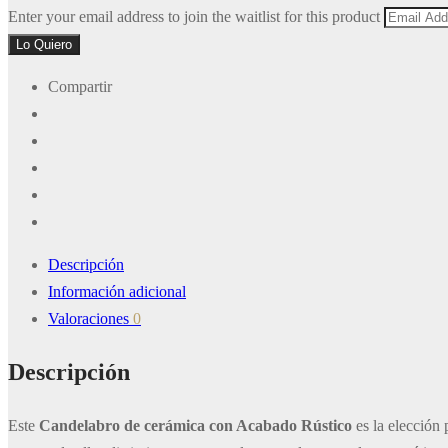
Dismiss
Enter your email address to join the waitlist for this product
notification
Lo Quiero
Compartir
Descripción
Información adicional
Valoraciones
0
Descripción
Este
Candelabro de cerámica con Acabado Rústico
es la elección