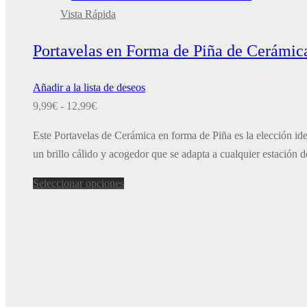
Vista Rápida
Portavelas en Forma de Piña de Cerámic
Añadir a la lista de deseos
Rango
9,99
€
-
12,99
€
de
Este Portavelas de Cerámica en forma de Piña es la elección id
precios:
un brillo cálido y acogedor que se adapta a cualquier estación 
desde
9,99€
Este
Seleccionar opciones
hasta
producto
12,99€
tiene
múltiples
variantes.
Las
opciones