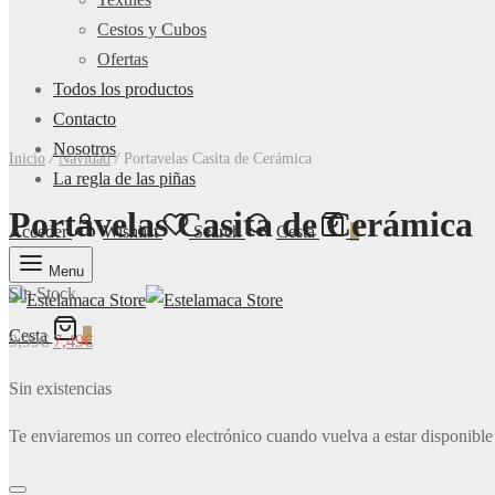
Cestos y Cubos
Ofertas
Todos los productos
Contacto
Nosotros
Inicio
/
Navidad
/
Portavelas Casita de Cerámica
La regla de las piñas
Portavelas Casita de Cerámica
Acceder
Wishlist
Search
Cesta
0
Menu
Sin Stock
Cesta
0
El
El
9,99
€
7,49
€
precio
precio
Sin existencias
original
actual
era:
es:
Te enviaremos un correo electrónico cuando vuelva a estar disponible
9,99€.
7,49€.