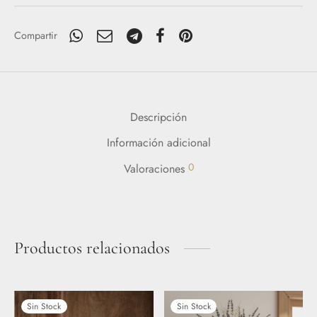
era:
es:
26,99€.
20,24€.
Compartir
Descripción
Información adicional
0
Valoraciones
Productos relacionados
Sin Stock
Sin Stock