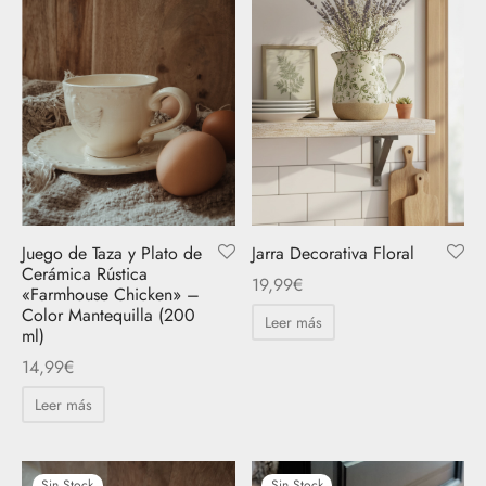
Juego de Taza y Plato de
Jarra Decorativa Floral
Cerámica Rústica
19,99
€
«Farmhouse Chicken» –
Color Mantequilla (200
Leer más
ml)
14,99
€
Leer más
Sin Stock
Sin Stock