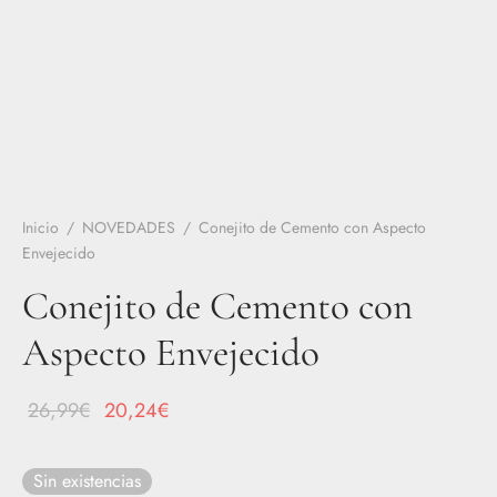
Inicio
/
NOVEDADES
/
Conejito de Cemento con Aspecto
Envejecido
Conejito de Cemento con
Aspecto Envejecido
El
El
26,99
€
20,24
€
precio
precio
original
actual
Sin existencias