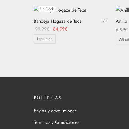
Sin Stock
Bandeja Hogaza de Teca
Anillo
El
El
99,99
€
84,99
€
6,99
€
precio
precio
Leer más
Añadi
original
actual
era:
es:
99,99€.
84,99€.
POLÍTICAS
Envíos y devoluciones
Términos y Condiciones