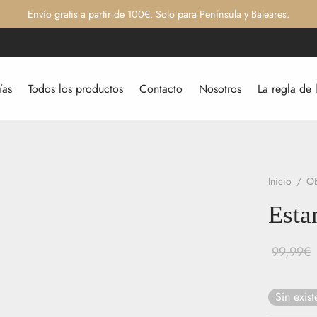
Envío gratis a partir de 100€. Solo para Península y Baleares.
ías
Todos los productos
Contacto
Nosotros
La regla de 
Inicio
/
O
Esta
99,99
€
Sin exist