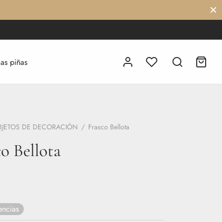
las piñas
BJETOS DE DECORACIÓN
/
Frasco Bellota
o Bellota
encias