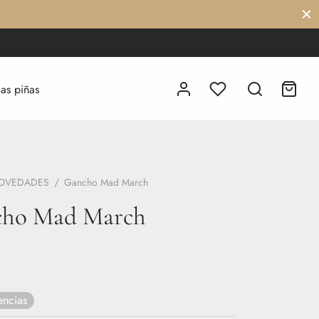
las piñas
OVEDADES
/
Gancho Mad March
ho Mad March
encias