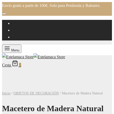
Envío gratis a partir de 100€. Solo para Península y Baleares.
Menu
Cesta
0
Inicio
/
OBJETOS DE DECORACIÓN
/
Macetero de Madera Natural
Macetero de Madera Natural