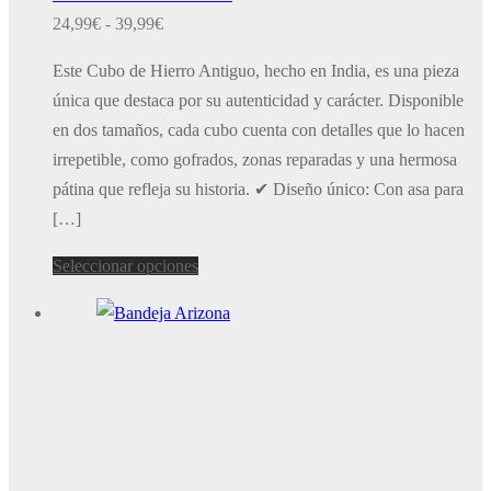
Rango
24,99
€
-
39,99
€
de
Este Cubo de Hierro Antiguo, hecho en India, es una pieza
precios:
única que destaca por su autenticidad y carácter. Disponible
desde
en dos tamaños, cada cubo cuenta con detalles que lo hacen
24,99€
irrepetible, como gofrados, zonas reparadas y una hermosa
hasta
pátina que refleja su historia. ✔ Diseño único: Con asa para
39,99€
[…]
Este
Seleccionar opciones
producto
tiene
múltiples
variantes.
Las
opciones
se