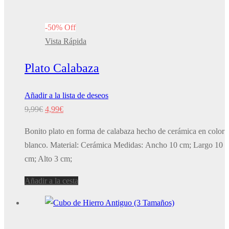
-
50
%
Off
Vista Rápida
Plato Calabaza
Añadir a la lista de deseos
El
El
9,99
€
4,99
€
precio
precio
Bonito plato en forma de calabaza hecho de cerámica en color
original
actual
blanco. Material: Cerámica Medidas: Ancho 10 cm; Largo 10
era:
es:
cm; Alto 3 cm;
9,99€.
4,99€.
Añadir a la cesta