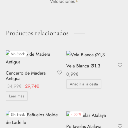
0
Valoraciones
Productos relacionados
Sin Stock
Vela Blanca Ø1,3
Cencerro de Madera
0,99
€
Antigua
Añadir a la cesta
El
El
34,99
€
29,74
€
precio
precio
Leer más
original
actual
era:
es:
34,99€.
29,74€.
-
50
%
Sin Stock
Portavelas Atalaya