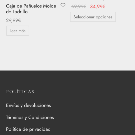
Caja de Pañuelos Molde
El
El
69,99
€
34,99
€
de Ladrillo
precio
precio
Este
Seleccionar opciones
29,99
€
original
actual
producto
era:
es:
tiene
Leer más
69,99€.
34,99€.
múltiples
variantes.
Las
opciones
se
pueden
elegir
POLÍTICAS
en
la
Envíos y devoluciones
página
Términos y Condiciones
de
producto
Política de privacidad