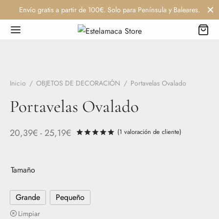
Envío gratis a partir de 100€. Solo para Península y Baleares.
Inicio
/
OBJETOS DE DECORACIÓN
/
Portavelas Ovalado
Portavelas Ovalado
Rango
20,39
€
-
25,19
€
(
1
valoración de cliente)
Valorado con
de 5 en base a
de
precios:
Tamaño
desde
20,39€
Grande
Pequeño
hasta
Limpiar