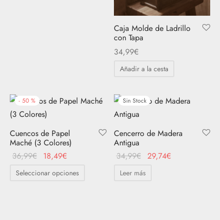
Caja Molde de Ladrillo
con Tapa
34,99
€
Añadir a la cesta
-
50
%
Sin Stock
Cuencos de Papel
Cencerro de Madera
Maché (3 Colores)
Antigua
El
El
El
El
36,99
€
18,49
€
34,99
€
29,74
€
precio
precio
precio
precio
Este
Seleccionar opciones
Leer más
original
actual
original
actual
producto
era:
es:
era:
es:
tiene
36,99€.
18,49€.
34,99€.
29,74€.
múltiples