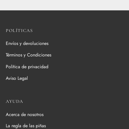
variantes.
Las
opciones
se
POLÍTICAS
pueden
elegir
Envíos y devoluciones
en
Términos y Condiciones
la
página
Política de privacidad
de
Aviso Legal
producto
AYUDA
Acerca de nosotros
La regla de las piñas