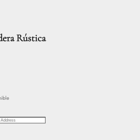
dera Rústica
nible