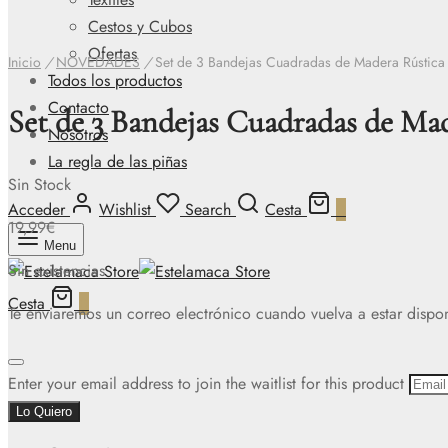
Cestos y Cubos
Ofertas
Inicio
/
NOVEDADES
/
Set de 3 Bandejas Cuadradas de Madera Rústica
Todos los productos
Contacto
Set de 3 Bandejas Cuadradas de Ma
Nosotros
La regla de las piñas
Sin Stock
Acceder
Wishlist
Search
Cesta
0
19,99
€
Menu
Sin existencias
Cesta
0
Te enviaremos un correo electrónico cuando vuelva a estar dispo
Dismiss
Enter your email address to join the waitlist for this product
notification
Lo Quiero