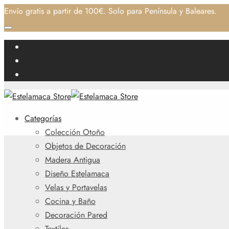
Envío gratis a partir de 100€. Solo para Península y Baleares.
Categorías
Colección Otoño
Objetos de Decoración
Madera Antigua
Diseño Estelamaca
Velas y Portavelas
Cocina y Baño
Decoración Pared
Textiles