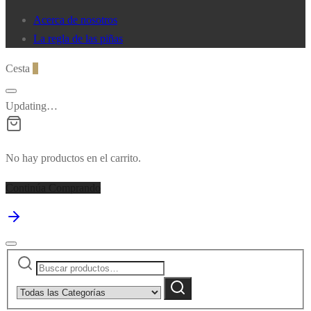
de
Acerca de nosotros
producto
La regla de las piñas
Cesta
0
Updating…
No hay productos en el carrito.
Continúa Comprando
Buscar
Narrow
por:
by
Buscar
category: