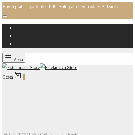
Envío gratis a partir de 100€. Solo para Península y Baleares.
Menu
Cesta
0
Inicio
/
TEXTILES
/
Cojín «Tip Top Feed»