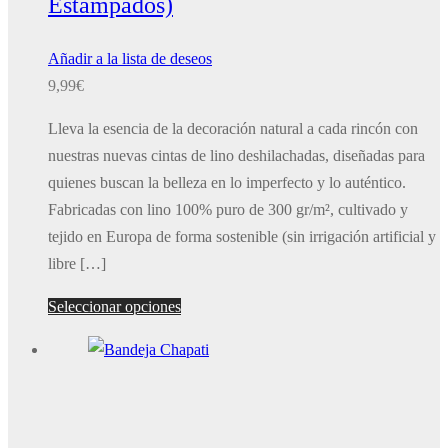
Estampados)
Añadir a la lista de deseos
9,99
€
Lleva la esencia de la decoración natural a cada rincón con
nuestras nuevas cintas de lino deshilachadas, diseñadas para
quienes buscan la belleza en lo imperfecto y lo auténtico.
Fabricadas con lino 100% puro de 300 gr/m², cultivado y
tejido en Europa de forma sostenible (sin irrigación artificial y
libre […]
Este
Seleccionar opciones
producto
tiene
múltiples
variantes.
Las