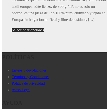
textil europea. Este lienzo, de 300 gr/m², no es solo un
adorno; es una pieza de lino 100% puro, cultivado y tejido en
Europa sin irrigación artificial y libre de residuos, […]
Este
Seleccionar opciones
producto
tiene
múltiples
POLÍTICAS
variantes.
Las
opciones
Envíos y devoluciones
se
Términos y Condiciones
pueden
Política de privacidad
elegir
Aviso Legal
en
AYUDA
la
página