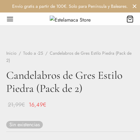
Envío gratis a partir de 100€. Solo para Península y Baleares.
Inicio
/
Todo a -25
/
Candelabros de Gres Estilo Piedra (Pack de
2)
Candelabros de Gres Estilo
Piedra (Pack de 2)
El
El
21,99
€
16,49
€
precio
precio
original
actual
Sin existencias
era:
es: