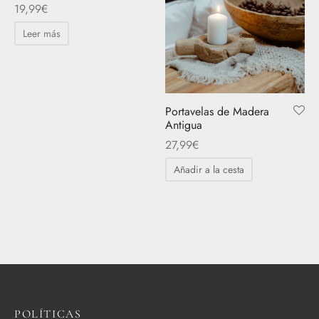
19,99
€
se
pueden
Leer más
elegir
en
la
página
Portavelas de Madera
de
Antigua
producto
27,99
€
Añadir a la cesta
POLÍTICAS