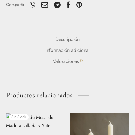
21,99€.
16,49€.
Compartir
Descripción
Información adicional
0
Valoraciones
Productos relacionados
Sin Stock