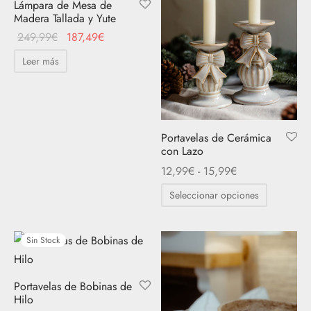
Lámpara de Mesa de
Madera Tallada y Yute
El precio
El
249,99
€
187,49
€
original
precio
Leer más
era:
actual
249,99€.
es:
187,49€.
Portavelas de Cerámica
con Lazo
Rango
12,99
€
-
15,99
€
de
Este
Seleccionar opciones
precios:
producto
desde
tiene
12,99€
Sin Stock
múltiples
hasta
variantes.
15,99€
Las
Portavelas de Bobinas de
Hilo
opciones