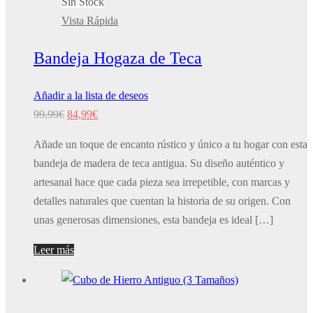
Sin Stock
Vista Rápida
Bandeja Hogaza de Teca
Añadir a la lista de deseos
El
El
99,99
€
84,99
€
precio
precio
Añade un toque de encanto rústico y único a tu hogar con esta
original
actual
bandeja de madera de teca antigua. Su diseño auténtico y
era:
es:
artesanal hace que cada pieza sea irrepetible, con marcas y
99,99€.
84,99€.
detalles naturales que cuentan la historia de su origen. Con
unas generosas dimensiones, esta bandeja es ideal […]
Leer más