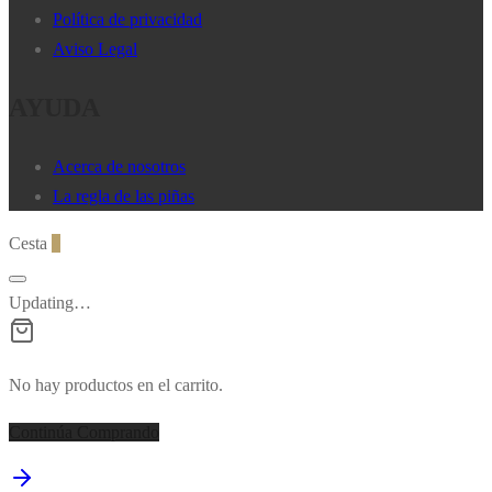
pueden
Política de privacidad
elegir
Aviso Legal
en
AYUDA
la
página
de
Acerca de nosotros
producto
La regla de las piñas
Cesta
0
Updating…
No hay productos en el carrito.
Continúa Comprando