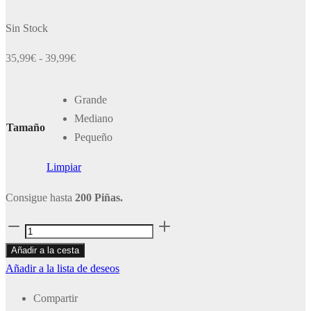
Sin Stock
Rango
35,99
€
-
39,99
€
de
precios:
Grande
desde
Mediano
Tamaño
35,99€
Pequeño
hasta
Limpiar
39,99€
Consigue hasta
200 Piñas.
Silo
cantidad
Añadir a la cesta
Añadir a la lista de deseos
Compartir