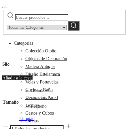
Buscar
Narrow
por:
by
Buscar
category:
Categorías
Colección Otoño
Objetos de Decoración
Silo
Madera Antigua
Diseño Estelamaca
Añadir a la cesta
Velas y Portavelas
Cocina y Baño
Grande
Decoración Pared
Mediano
Tamaño
Textiles
Pequeño
Cestos y Cubos
Limpiar
Ofertas
Silo
Todos los productos