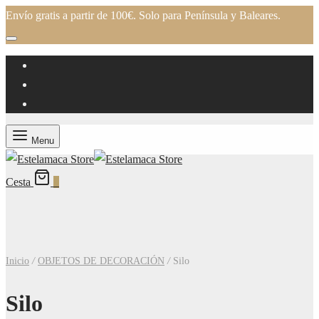
Envío gratis a partir de 100€. Solo para Península y Baleares.
Menu
Cesta
0
Inicio
/
OBJETOS DE DECORACIÓN
/
Silo
Silo