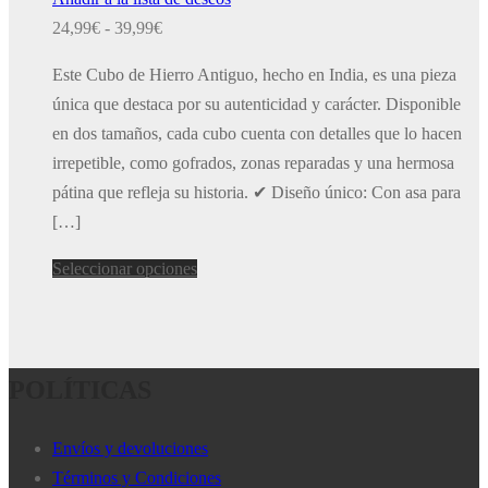
Rango
24,99
€
-
39,99
€
de
Este Cubo de Hierro Antiguo, hecho en India, es una pieza
precios:
única que destaca por su autenticidad y carácter. Disponible
desde
en dos tamaños, cada cubo cuenta con detalles que lo hacen
24,99€
irrepetible, como gofrados, zonas reparadas y una hermosa
hasta
pátina que refleja su historia. ✔ Diseño único: Con asa para
39,99€
[…]
Este
Seleccionar opciones
producto
tiene
múltiples
POLÍTICAS
variantes.
Las
opciones
Envíos y devoluciones
se
Términos y Condiciones