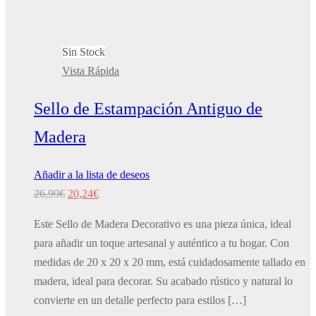
Sin Stock
Vista Rápida
Sello de Estampación Antiguo de
Madera
Añadir a la lista de deseos
El
El
26,99
€
20,24
€
precio
precio
Este Sello de Madera Decorativo es una pieza única, ideal
original
actual
para añadir un toque artesanal y auténtico a tu hogar. Con
era:
es:
medidas de 20 x 20 x 20 mm, está cuidadosamente tallado en
26,99€.
20,24€.
madera, ideal para decorar. Su acabado rústico y natural lo
convierte en un detalle perfecto para estilos […]