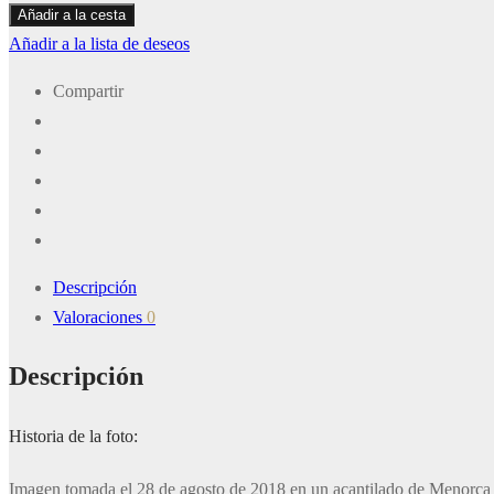
Acantilado
Añadir a la cesta
Menorca
Añadir a la lista de deseos
cantidad
Compartir
Descripción
Valoraciones
0
Descripción
Historia de la foto:
Imagen tomada el 28 de agosto de 2018 en un acantilado de Menorca