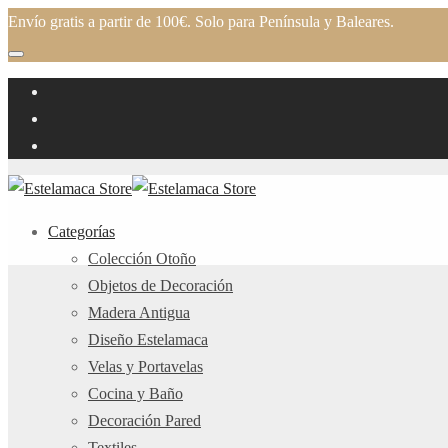
Envío gratis a partir de 100€. Solo para Península y Baleares.
Categorías
Colección Otoño
Objetos de Decoración
Madera Antigua
Diseño Estelamaca
Velas y Portavelas
Cocina y Baño
Decoración Pared
Textiles